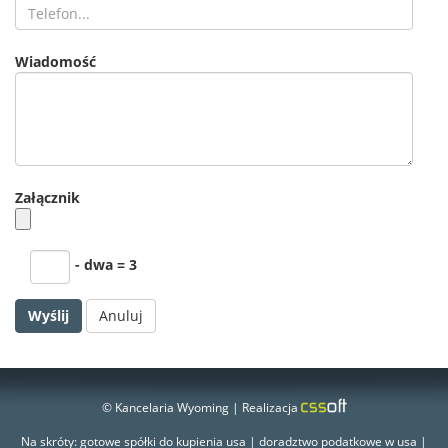
Wiadomość
Załącznik
- dwa = 3
Anuluj
© Kancelaria Wyoming | Realizacja
Na skróty:
gotowe spółki do kupienia usa
|
doradztwo podatkowe w usa
|