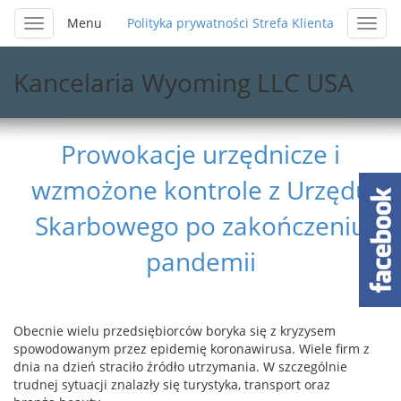
Menu
Polityka prywatności
Strefa Klienta
Kancelaria Wyoming LLC USA
Prowokacje urzędnicze i
wzmożone kontrole z Urzędu
Skarbowego po zakończeniu
pandemii
Obecnie wielu przedsiębiorców boryka się z kryzysem
spowodowanym przez epidemię koronawirusa. Wiele firm z
dnia na dzień straciło źródło utrzymania. W szczególnie
trudnej sytuacji znalazły się turystyka, transport oraz