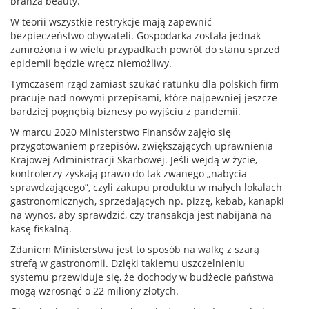
branża beauty.
W teorii
wszystkie restrykcje mają zapewnić
bezpieczeństwo obywateli. Gospodarka została jednak
zamrożona i w wielu przypadkach powrót do stanu sprzed
epidemii będzie wręcz niemożliwy.
Tymczasem rząd zamiast szukać ratunku dla polskich firm
pracuje nad nowymi przepisami, które najpewniej jeszcze
bardziej pognębią biznesy po wyjściu z pandemii.
W marcu 2020 Ministerstwo Finansów zajęło się
przygotowaniem przepisów, zwiększających uprawnienia
Krajowej Administracji Skarbowej. Jeśli wejdą w życie,
kontrolerzy zyskają prawo do tak zwanego „nabycia
sprawdzającego”, czyli zakupu produktu w małych lokalach
gastronomicznych, sprzedających np. pizzę, kebab, kanapki
na wynos, aby sprawdzić, czy transakcja jest nabijana na
kasę fiskalną.
Zdaniem Ministerstwa jest to sposób na walkę z szarą
strefą w gastronomii. Dzięki takiemu uszczelnieniu
systemu przewiduje się, że dochody w budżecie państwa
mogą wzrosnąć o 22 miliony złotych.