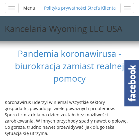
Menu
Polityka prywatności
Strefa Klienta
Kancelaria Wyoming LLC USA
Pandemia koronawirusa -
biurokracja zamiast realnej
pomocy
Koronawirus uderzył w niemal wszystkie sektory
gospodarki, powodując wiele poważnych problemów.
Sporo firm z dnia na dzień zostało bez możliwości
zarobkowania. W innych przychody spadły nawet o połowę.
Co gorsza,
trudno nawet przewidywać, jak długo taka
sytuacja się utrzyma.