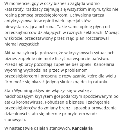
W momencie, gdy w oczy biznesu zagląda widmo
katastrofy, rządzący zajmują się wszystkim innym, tylko nie
realną pomocą przedsiębiorcom. Uchwalona tarcza
antykryzysowa to w opinii wielu specjalistów
niewystarczająca ochrona. Takie same opinię płyną od
przedsiębiorców działających w różnych sektorach. Mówiąc
w skrócie, przedstawiony przez rząd plan rozczarował
niemal wszystkich.
Aktualna sytuacja pokazała, że w kryzysowych sytuacjach
biznes zupełnie nie może liczyć na wsparcie państwa.
Przedsiębiorcy pozostają zupełnie bez opieki. Kancelaria
Wyoming wychodzi na przeciw problemom
przedsiębiorcom i proponuje rozwiązanie, które dla wielu
firm może się okazać jedyną skuteczną deską ratunku.
Stan Wyoming aktywnie włączył się w walkę z
nadchodzącym kryzysem gospodarczym spodziewanym po
ataku koronawirusa. Pobudzenie biznesu i zachęcanie
przedsiębiorców do zmiany branż i sposobu prowadzenia
działalności stało się obecnie priorytetem władz
stanowych.
W następstwie działań stanowych,
Kancelaria