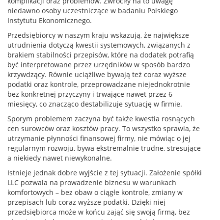
komplikacji oraz problemów. Zwróciły na to uwagę
niedawno osoby uczestniczące w badaniu Polskiego
Instytutu Ekonomicznego.
Przedsiębiorcy w naszym kraju wskazują, że największe
utrudnienia dotyczą kwestii systemowych, związanych z
brakiem stabilności przepisów, które na dodatek potrafią
być interpretowane przez urzędników w sposób bardzo
krzywdzący. Równie uciążliwe bywają też coraz wyższe
podatki oraz kontrole, przeprowadzane niejednokrotnie
bez konkretnej przyczyny i trwające nawet przez 6
miesięcy, co znacząco destabilizuje sytuację w firmie.
Sporym problemem zaczyna być także kwestia rosnących
cen surowców oraz kosztów pracy. To wszystko sprawia, że
utrzymanie płynności finansowej firmy, nie mówiąc o jej
regularnym rozwoju, bywa ekstremalnie trudne, stresujące
a niekiedy nawet niewykonalne.
Istnieje jednak dobre wyjście z tej sytuacji. Założenie spółki
LLC pozwala na prowadzenie biznesu w warunkach
komfortowych – bez obaw o ciągłe kontrole, zmiany w
przepisach lub coraz wyższe podatki. Dzięki niej
przedsiębiorca może w końcu zająć się swoją firmą, bez